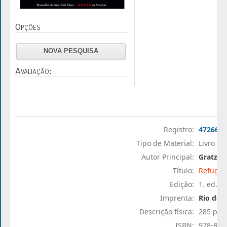
Opções
NOVA PESQUISA
Avaliação:
Registro:
47266
Tipo de Material:
Livro
Autor Principal:
Gratz, A
Título:
Refugia
Edição:
1. ed.
Imprenta:
Rio de J
Descrição física:
285 p.
ISBN:
978-85-