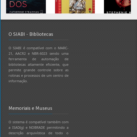
O SIABI - Bibliotecas
O SIABI é compatível com o MARC-
21, AACR2 e NBR-6023 sendo uma
ferramenta de automação de
bibliotecas altamente eficiente, que
permite grande controle sobre as
rotinas e processos de um centro de
informação.
Memoriais e Museus
O sistema é compatível também com
a ISAD(g) e NOBRADE permitindo a
descrição arquivística de todo o